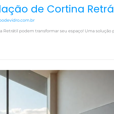
ação de Cortina Retráti
podevidro.com.br
na Retrátil podem transformar seu espaço! Uma solução 