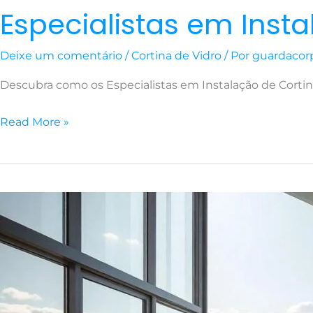
Especialistas em Instal
Deixe um comentário
/
Cortina de Vidro
/ Por
guardacor
Descubra como os Especialistas em Instalação de Corti
Read More »
Isolamento
Acústico
com
Cortina
de
Vidro