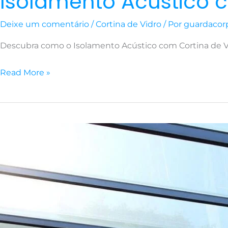
Isolamento Acústico c
Deixe um comentário
/
Cortina de Vidro
/ Por
guardacor
Descubra como o Isolamento Acústico com Cortina de Vid
Read More »
Fechamento
em
Vidro
Laminado
para
Sacadas
Fácil