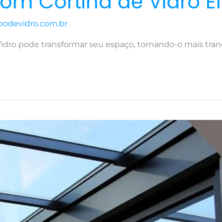
om Cortina de Vidro Ef
podevidro.com.br
ro pode transformar seu espaço, tornando-o mais tranqu