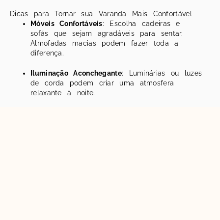
Dicas para Tornar sua Varanda Mais Confortável
Móveis Confortáveis
: Escolha cadeiras e
sofás que sejam agradáveis para sentar.
Almofadas macias podem fazer toda a
diferença.
Iluminação Aconchegante
: Luminárias ou luzes
de corda podem criar uma atmosfera
relaxante à noite.
Plantas
: Adicione algumas plantas para trazer
vida ao espaço. Elas também ajudam a
purificar o ar.
Têxteis
: Use mantas e tapetes para tornar o
ambiente mais acolhedor, especialmente em
dias mais frios.
Elemento
Dica
Opte por peças confortáveis e