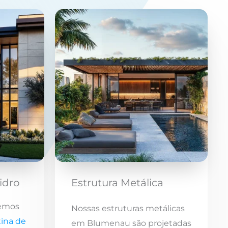
idro
Estrutura Metálica
emos
Nossas estruturas metálicas
tina de
em Blumenau são projetadas