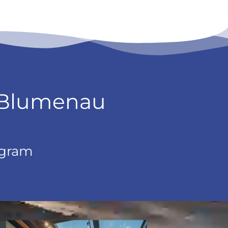
 Blumenau
agram