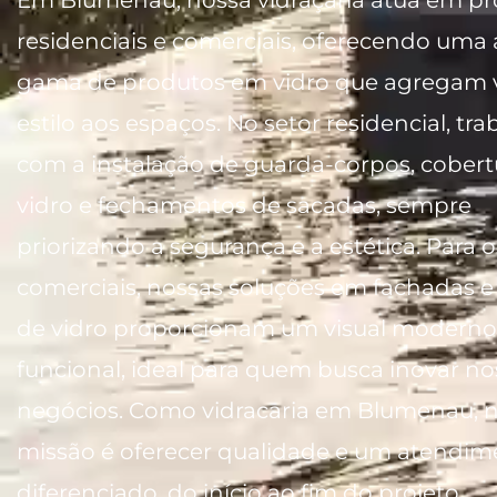
residenciais e comerciais, oferecendo uma
gama de produtos em vidro que agregam v
estilo aos espaços. No setor residencial, t
com a instalação de guarda-corpos, cobert
vidro e fechamentos de sacadas, sempre
priorizando a segurança e a estética. Para o
comerciais, nossas soluções em fachadas e 
de vidro proporcionam um visual moderno
funcional, ideal para quem busca inovar no
negócios. Como vidracaria em Blumenau, 
missão é oferecer qualidade e um atendim
diferenciado, do início ao fim do projeto.