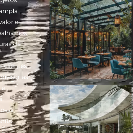
 ampla
alor e
rabalhamos
uras de
s clientes
divisórias
 e
s
nossa
ento