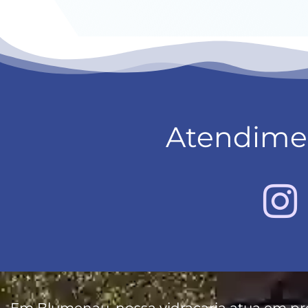
Atendime
Em Blumenau, nossa vidraçaria atua em pr