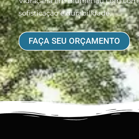
Vidraçaria em Blumenau com compr
sofisticação e durabilidade.
FAÇA SEU ORÇAMENTO