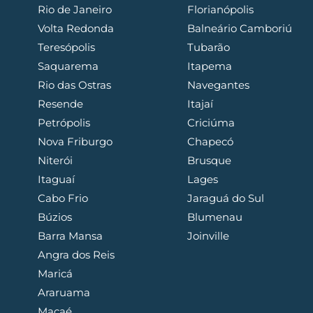
Rio de Janeiro
Florianópolis
Volta Redonda
Balneário Camboriú
Teresópolis
Tubarão
Saquarema
Itapema
Rio das Ostras
Navegantes
Resende
Itajaí
Petrópolis
Criciúma
Nova Friburgo
Chapecó
Niterói
Brusque
Itaguaí
Lages
Cabo Frio
Jaraguá do Sul
Búzios
Blumenau
Barra Mansa
Joinville
Angra dos Reis
Maricá
Araruama
Macaé