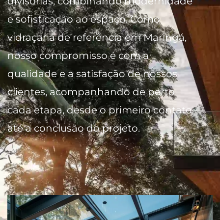
divisórias, combinando modernidade
e sofisticação ao espaço. Como
vidraçaria de referência em Maringá,
nosso compromisso é com a
qualidade e a satisfação de nossos
clientes, acompanhando de perto
cada etapa, desde o primeiro contato
até a conclusão do projeto.