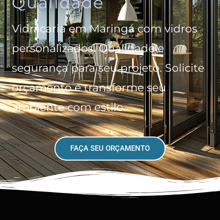
Qualidade
Vidracaria em Maringá com vidros
personalizados. Qualidade e
segurança para seu projeto. Solicite
orçamento e transforme seu
ambiente com estilo.
FAÇA SEU ORÇAMENTO