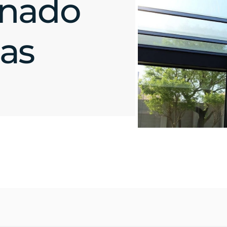
inado
as