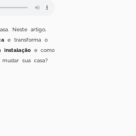
sa. Neste artigo,
ça
e transforma o
da
instalação
e como
e mudar sua casa?