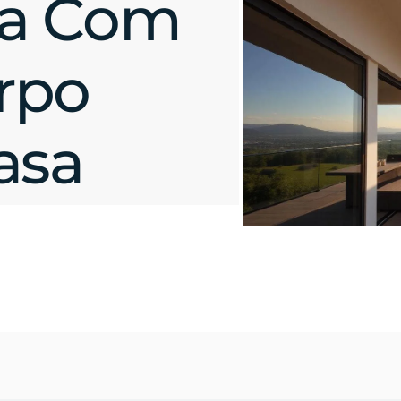
ca Com
rpo
asa