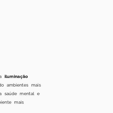
 a
iluminação
do ambientes mais
 a saúde mental e
biente mais