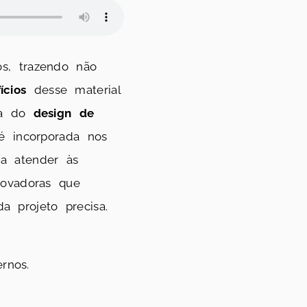
s, trazendo não
ícios
desse material
cia do
design de
 incorporada nos
a atender às
novadoras que
 projeto precisa.
rnos.