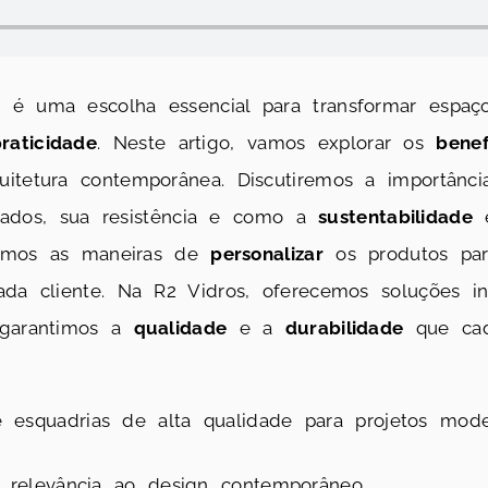
a
é uma escolha essencial para transformar espaço
raticidade
. Neste artigo, vamos explorar os
benef
uitetura contemporânea. Discutiremos a importân
lizados, sua resistência e como a
sustentabilidade
é
aremos as maneiras de
personalizar
os produtos par
ada cliente. Na R2 Vidros, oferecemos soluções i
 garantimos a
qualidade
e a
durabilidade
que cada
 esquadrias de alta qualidade para projetos mode
z relevância ao design contemporâneo.