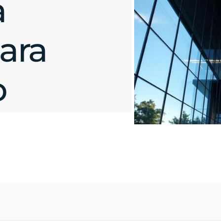
a
ara
o