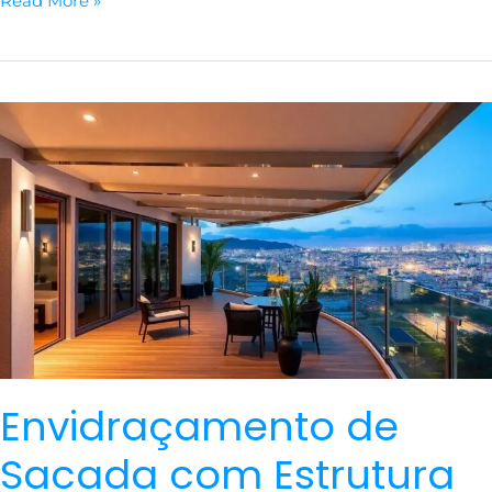
Read More »
Envidraçamento
de
Sacada
com
Estrutura
Inox
É
Tudo!
Envidraçamento de
Sacada com Estrutura