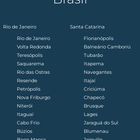
Rio de Janeiro
Santa Catarina
Rio de Janeiro
Florianópolis
Volta Redonda
Balneário Camboriú
Teresópolis
Tubarão
Saquarema
Itapema
Rio das Ostras
Navegantes
Resende
Itajaí
Petrópolis
Criciúma
Nova Friburgo
Chapecó
Niterói
Brusque
Itaguaí
Lages
Cabo Frio
Jaraguá do Sul
Búzios
Blumenau
Barra Mansa
Joinville