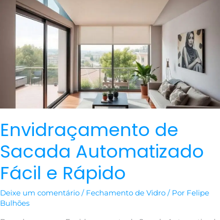
de
Sacada
Automatizado
Fácil
e
Rápido
Envidraçamento de
Sacada Automatizado
Fácil e Rápido
Deixe um comentário
/
Fechamento de Vidro
/ Por
Felipe
Bulhões