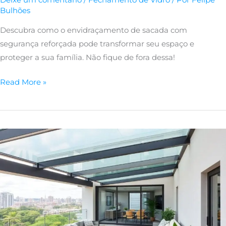
Deixe um comentário
/
Fechamento de Vidro
/ Por
Felipe
Bulhões
Descubra como o envidraçamento de sacada com
segurança reforçada pode transformar seu espaço e
proteger a sua família. Não fique de fora dessa!
Read More »
Envidraçamento
de
Sacada
com
Painéis
Deslizantes
Modernos