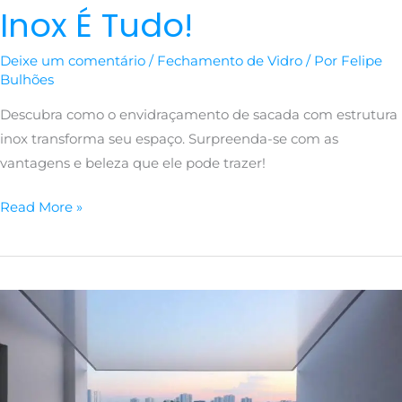
Inox É Tudo!
Deixe um comentário
/
Fechamento de Vidro
/ Por
Felipe
Bulhões
Descubra como o envidraçamento de sacada com estrutura
inox transforma seu espaço. Surpreenda-se com as
vantagens e beleza que ele pode trazer!
Read More »
Envidraçamento
de
Sacada
com
Estrutura