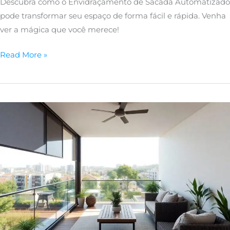
Descubra como o Envidraçamento de Sacada Automatizado
pode transformar seu espaço de forma fácil e rápida. Venha
ver a mágica que você merece!
Read More »
Envidraçamento
de
Sacada
com
Controle
Remoto
Facilita
a
Vida