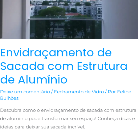
de
Alumínio
Envidraçamento de
Sacada com Estrutura
de Alumínio
Deixe um comentário
/
Fechamento de Vidro
/ Por
Felipe
Bulhões
Descubra como o envidraçamento de sacada com estrutura
de alumínio pode transformar seu espaço! Conheça dicas e
ideias para deixar sua sacada incrível.