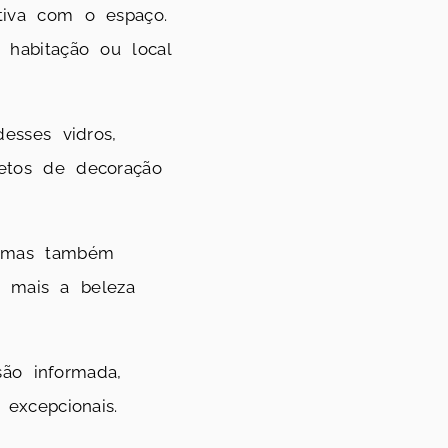
tiva com o espaço.
habitação ou local
esses vidros,
etos de decoração
, mas também
r mais a beleza
são informada,
excepcionais.