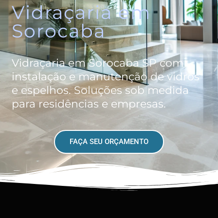
Vidraçaria em
Sorocaba
Vidraçaria em Sorocaba SP com
instalação e manutenção de vidros
e espelhos. Soluções sob medida
para residências e empresas.
FAÇA SEU ORÇAMENTO