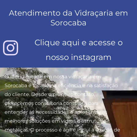
Atendimento da Vidraçaria em
Sorocaba
Clique aqui e acesse o
nosso instagram
O atendimento em nossa vidraçaria em
Sorocaba é focado na eficiência e na satisfação
do cliente. Desde o primeiro contato,
oferecemos consultoria completa para
entender as necessidades e apresentar as
melhores soluções em vidros e estruturas
metálicas. O processo é ágil e inclui a criação de