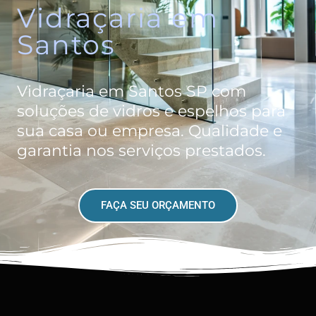
Vidraçaria em
Santos
Vidraçaria em Santos SP com
soluções de vidros e espelhos para
sua casa ou empresa. Qualidade e
garantia nos serviços prestados.
FAÇA SEU ORÇAMENTO