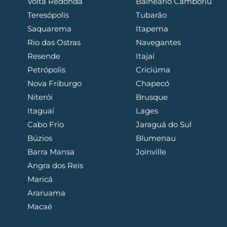
Volta Redonda
Balneário Camboriú
Teresópolis
Tubarão
Saquarema
Itapema
Rio das Ostras
Navegantes
Resende
Itajaí
Petrópolis
Criciúma
Nova Friburgo
Chapecó
Niterói
Brusque
Itaguaí
Lages
Cabo Frio
Jaraguá do Sul
Búzios
Blumenau
Barra Mansa
Joinville
Angra dos Reis
Maricá
Araruama
Macaé