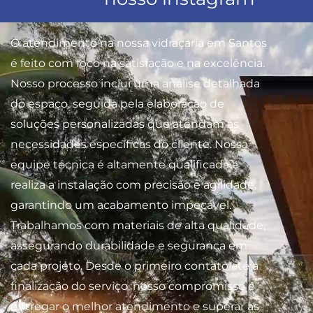
O atendimento na nossa vidraçaria em Santos
é feito com foco na satisfação e na excelência.
Nosso processo inclui uma análise detalhada
do espaço, seguida pela elaboração de
soluções personalizadas que atendam às
necessidades específicas do cliente. Nossa
equipe técnica é altamente qualificada e
realiza a instalação com precisão e agilidade,
garantindo um acabamento impecável.
Trabalhamos com materiais de alta qualidade,
assegurando durabilidade e segurança em
cada projeto. Desde o primeiro contato até a
finalização do serviço, nosso compromisso é
entregar o melhor atendimento e superar as