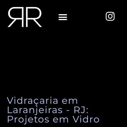
Ir
para
I
o
n
conteúdo
s
Sobre Nós
t
a
g
r
a
m
Vidraçaria em
Laranjeiras - RJ:
Projetos em Vidro