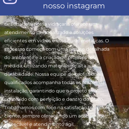
nosso instagram
Em Ilhabela, nossa vidraçaria oferece um
atendimento personalizado e soluções
eficientes em vidros e estruturas metálicas. O
processo começa com uma análise detalhada
do ambiente e a criação de projetos sob
medida, utilizando materiais de alta
durabilidade. Nossa equipe de profissionais
qualificados acompanha todas as etapas da
instalação, garantindo que o projeto seja
concluído com perfeição e dentro do prazo.
Trabalhamos com foco na satisfação total do
cliente, sempre oferecendo um acabamento
impecável e atendimento ágil.