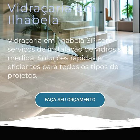
Vidraçaria em
Ilhabela
Vidraçaria em Ilhabela SP com
serviços de instalação de vidros sob
medida. Soluções rápidas e
eficientes para todos os tipos de
projetos.
FAÇA SEU ORÇAMENTO