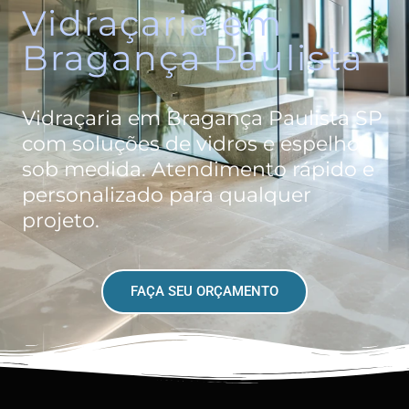
Vidraçaria em
Bragança Paulista
Vidraçaria em Bragança Paulista SP
com soluções de vidros e espelhos
sob medida. Atendimento rápido e
personalizado para qualquer
projeto.
FAÇA SEU ORÇAMENTO