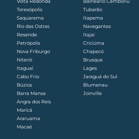
Volta Redonda
Balneário Camboriú
Teresópolis
Tubarão
Saquarema
Itapema
Rio das Ostras
Navegantes
Resende
Itajaí
Petrópolis
Criciúma
Nova Friburgo
Chapecó
Niterói
Brusque
Itaguaí
Lages
Cabo Frio
Jaraguá do Sul
Búzios
Blumenau
Barra Mansa
Joinville
Angra dos Reis
Maricá
Araruama
Macaé