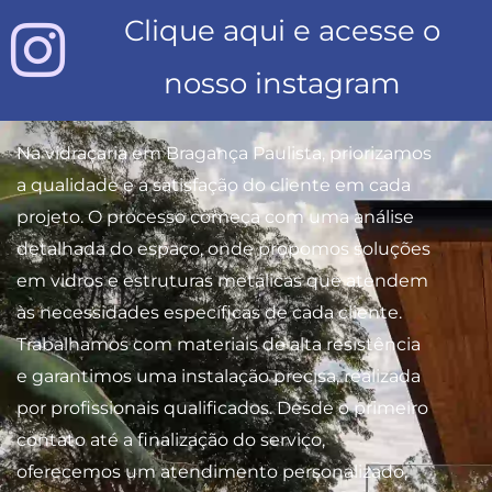
Clique aqui e acesse o
nosso instagram
Na vidraçaria em Bragança Paulista, priorizamos
a qualidade e a satisfação do cliente em cada
projeto. O processo começa com uma análise
detalhada do espaço, onde propomos soluções
em vidros e estruturas metálicas que atendem
às necessidades específicas de cada cliente.
Trabalhamos com materiais de alta resistência
e garantimos uma instalação precisa, realizada
por profissionais qualificados. Desde o primeiro
contato até a finalização do serviço,
oferecemos um atendimento personalizado,