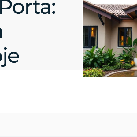
Porta:
a
je