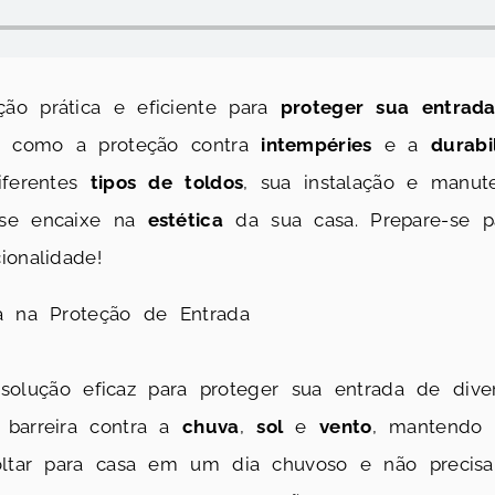
o prática e eficiente para
proteger sua entrad
, como a proteção contra
intempéries
e a
durabi
iferentes
tipos de toldos
, sua instalação e manu
 se encaixe na
estética
da sua casa. Prepare-se pa
ionalidade!
a na Proteção de Entrada
lução eficaz para proteger sua entrada de diver
 barreira contra a
chuva
,
sol
e
vento
, mantendo 
voltar para casa em um dia chuvoso e não precis