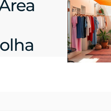
 Área
olha