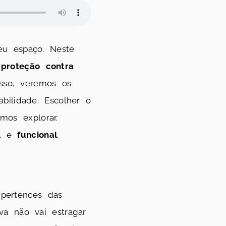
eu espaço. Neste
a
proteção contra
sso, veremos os
bilidade. Escolher o
os explorar.
l
e
funcional
.
pertences das
va não vai estragar