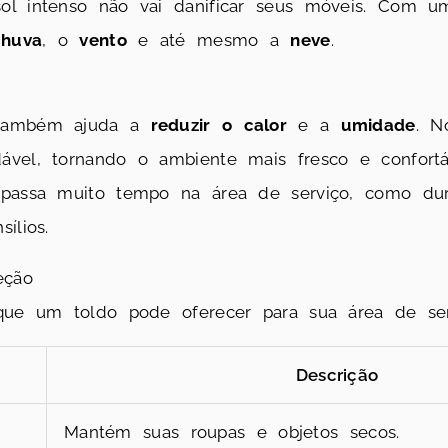
ol intenso não vai danificar seus móveis. Com um
chuva
, o
vento
e até mesmo a
neve
.
 também ajuda a
reduzir o calor
e a
umidade
. N
vel, tornando o ambiente mais fresco e confortá
 passa muito tempo na área de serviço, como du
ílios.
eção
ue um toldo pode oferecer para sua área de ser
Descrição
Mantém suas roupas e objetos secos.