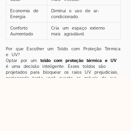
Economia de
Diminui o uso de ar-
Energia
condicionado.
Conforto
Cria um espaço externo
Aumentado
mais agradável.
Por que Escolher um Toldo com Proteção Térmica
e UV?
Optar por um
toldo com proteção térmica e UV
é uma decisão inteligente. Esses toldos são
projetados para bloquear os raios UV prejudiciais,
protegendo tanto você quanto os móveis da sua
varanda. Além disso, eles ajudam a manter a
temperatura estável, proporcionando conforto em
qualquer época do ano.
Investir em toldos com essas características
significa que você está priorizando a
saúde
e o
bem-estar
da sua família, além de prolongar a
vida útil dos seus móveis.