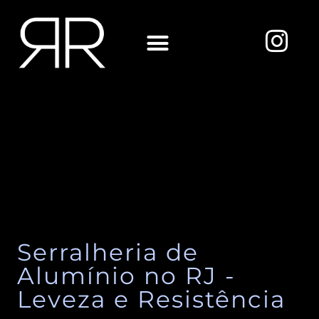
Ir
para
I
o
n
conteúdo
s
Sobre Nós
t
a
g
r
a
m
Serralheria de
Alumínio no RJ -
Leveza e Resistência