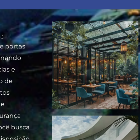
iú
e portas
ionando
ias e
o de
tos
 e
gurança
você busca
disposição