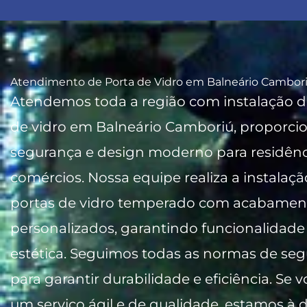
Atendimento de Porta de Vidro em Balneário Cambor
Atendemos toda a região com instalação d
de vidro em Balneário Camboriú, proporc
segurança e design moderno para residênc
comércios. Nossa equipe realiza a instalaçã
portas de vidro temperado com acabamen
personalizados, garantindo funcionalidade
estética. Seguimos todas as normas de se
para garantir durabilidade e eficiência. Se 
um serviço ágil e de qualidade, estamos à 