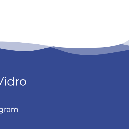
Vidro
agram