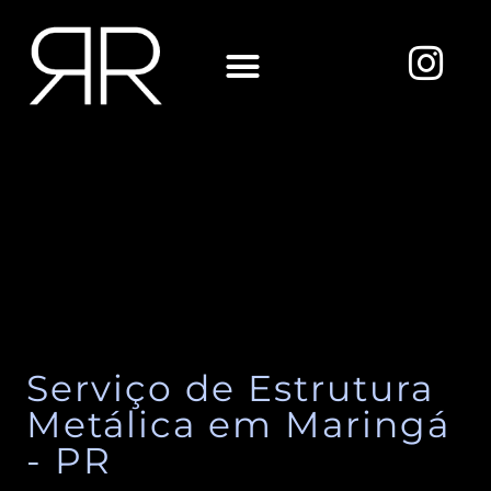
Ir
para
I
o
n
conteúdo
s
Sobre Nós
t
a
g
r
a
m
Serviço de Estrutura
Metálica em Maringá
- PR