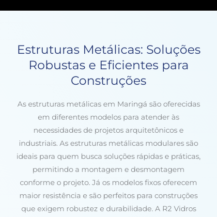
Estruturas Metálicas: Soluções
Robustas e Eficientes para
Construções
As estruturas metálicas em Maringá são oferecidas
em diferentes modelos para atender às
necessidades de projetos arquitetônicos e
industriais. As estruturas metálicas modulares são
ideais para quem busca soluções rápidas e práticas,
permitindo a montagem e desmontagem
conforme o projeto. Já os modelos fixos oferecem
maior resistência e são perfeitos para construções
que exigem robustez e durabilidade. A R2 Vidros