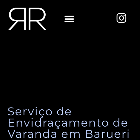
Ir
para
I
o
n
conteúdo
s
Sobre Nós
t
a
g
r
a
m
Serviço de
Envidraçamento de
Varanda em Barueri