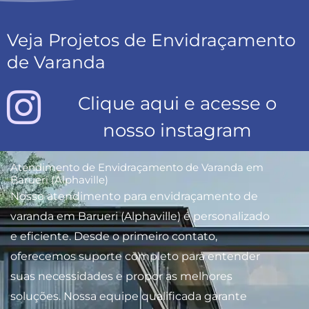
Veja Projetos de Envidraçamento
de Varanda
Clique aqui e acesse o
nosso instagram
Atendimento de Envidraçamento de Varanda em
Barueri (Alphaville)
Nosso atendimento para envidraçamento de
varanda em Barueri (Alphaville) é personalizado
e eficiente. Desde o primeiro contato,
oferecemos suporte completo para entender
suas necessidades e propor as melhores
soluções. Nossa equipe qualificada garante