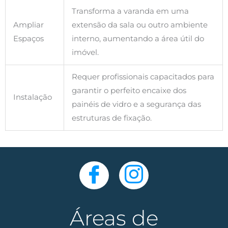
Transforma a varanda em uma
Ampliar
extensão da sala ou outro ambiente
Espaços
interno, aumentando a área útil do
imóvel.
Requer profissionais capacitados para
garantir o perfeito encaixe dos
Instalação
painéis de vidro e a segurança das
estruturas de fixação.
Áreas de