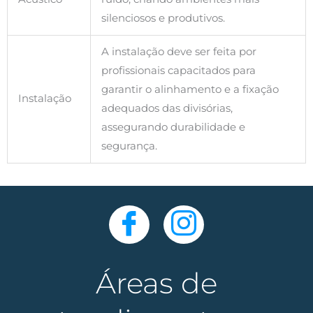
silenciosos e produtivos.
A instalação deve ser feita por
profissionais capacitados para
garantir o alinhamento e a fixação
Instalação
adequados das divisórias,
assegurando durabilidade e
segurança.
Áreas de