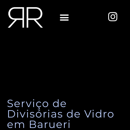
Ir
para
I
o
n
conteúdo
s
Sobre Nós
t
a
g
r
a
m
Serviço de
Divisórias de Vidro
em Barueri