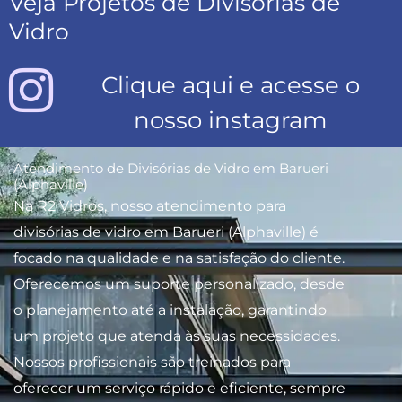
Veja Projetos de Divisórias de
Vidro
Clique aqui e acesse o
nosso instagram
Atendimento de Divisórias de Vidro em Barueri
(Alphaville)
Na R2 Vidros, nosso atendimento para
divisórias de vidro em Barueri (Alphaville) é
focado na qualidade e na satisfação do cliente.
Oferecemos um suporte personalizado, desde
o planejamento até a instalação, garantindo
um projeto que atenda às suas necessidades.
Nossos profissionais são treinados para
oferecer um serviço rápido e eficiente, sempre