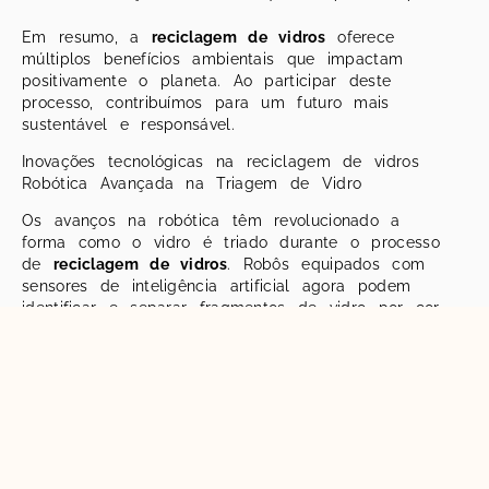
Em resumo, a
reciclagem de vidros
oferece
múltiplos benefícios ambientais que impactam
positivamente o planeta. Ao participar deste
processo, contribuímos para um futuro mais
sustentável e responsável.
Inovações tecnológicas na reciclagem de vidros
Robótica Avançada na Triagem de Vidro
Os avanços na robótica têm revolucionado a
forma como o vidro é triado durante o processo
de
reciclagem de vidros
. Robôs equipados com
sensores de inteligência artificial agora podem
identificar e separar fragmentos de vidro por cor
e qualidade com maior precisão e eficiência. Isso
reduz a necessidade de triagem manual,
acelerando o processo e diminuindo os custos
operacionais.
Desenvolvimento de Tecnologias de Limpeza
Novas tecnologias de limpeza estão sendo