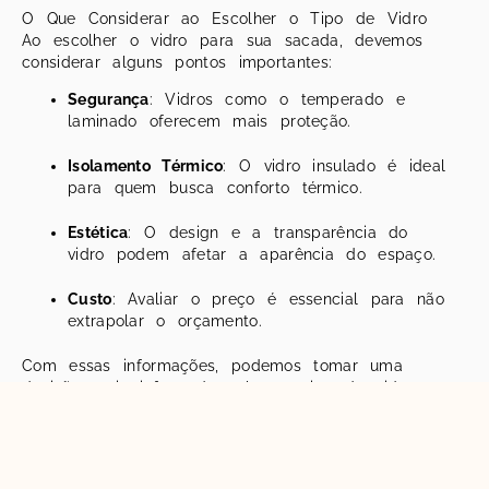
O Que Considerar ao Escolher o Tipo de Vidro
Ao escolher o vidro para sua sacada, devemos
considerar alguns pontos importantes:
Segurança
: Vidros como o temperado e
laminado oferecem mais proteção.
Isolamento Térmico
: O vidro insulado é ideal
para quem busca conforto térmico.
Estética
: O design e a transparência do
vidro podem afetar a aparência do espaço.
Custo
: Avaliar o preço é essencial para não
extrapolar o orçamento.
Com essas informações, podemos tomar uma
decisão mais informada sobre o tipo de vidro
que melhor se adapta às nossas necessidades e
ao nosso bolso.
Custo de Instalação e Projetos de Fechamento de