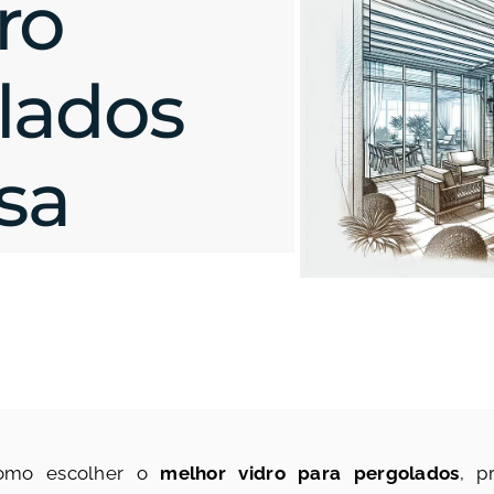
ro
lados
sa
omo escolher o
melhor vidro para pergolados
, p