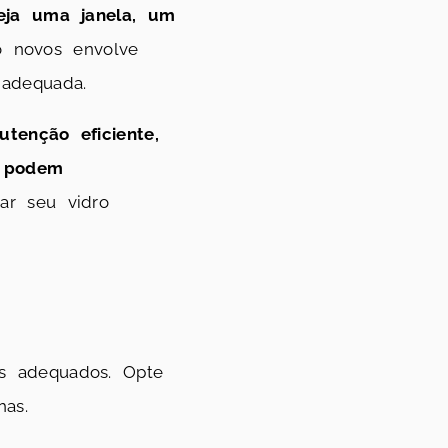
eja uma janela, um
o novos envolve
 adequada.
tenção eficiente,
e podem
ar seu vidro
os adequados. Opte
as.