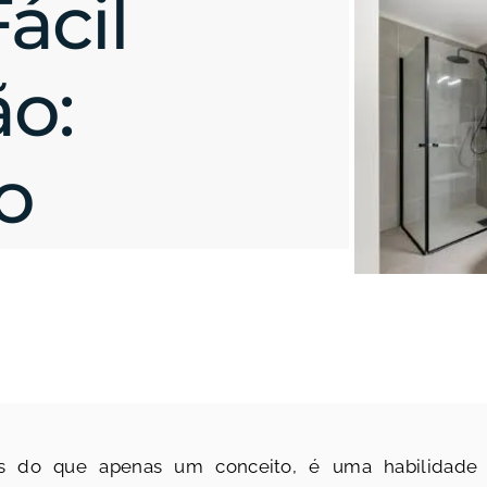
ácil
o:
o
is do que apenas um conceito, é uma habilidade i