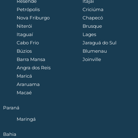
Resende
Itajaí
Petrópolis
Criciúma
Nova Friburgo
Chapecó
Niterói
Brusque
Itaguaí
Lages
Cabo Frio
Jaraguá do Sul
Búzios
Blumenau
Barra Mansa
Joinville
Angra dos Reis
Maricá
Araruama
Macaé
Paraná
Maringá
Bahia