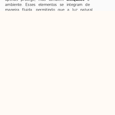
ambiente. Esses elementos se integram de
maneira fluida, permitindo que a luz natural
circule livremente. O uso do vidro cria uma
sensação de amplitude e
transparência
, tornando
os espaços mais convidativos.
A escolha do local para a instalação é crucial. É
importante considerar a
visibilidade
e a
harmonia
com o restante da decoração. Um guarda corpo
bem posicionado pode ser o destaque de um
ambiente ou, ao contrário, pode se fundir tão
bem que quase passa despercebido.
Estilos de Acabamento para Corrimão de Vidro
Os acabamentos para corrimão de vidro variam
bastante, e cada um traz uma
personalidade
diferente ao espaço. Aqui estão alguns estilos
populares:
Estilo de
Descrição
Acabamento