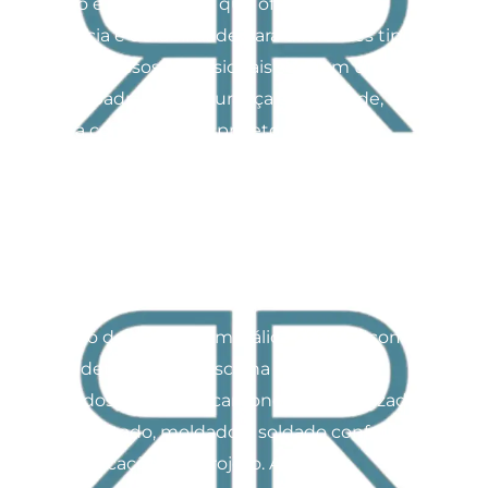
carbono e galvanizado, que oferecem
resistência e durabilidade para diferentes tipos
de obras. Nossos profissionais seguem um
rigoroso padrão de segurança e qualidade,
desde a concepção do projeto até a
montagem final. A R2 Vidros oferece um
serviço completo, personalizado conforme as
necessidades do cliente, assegurando uma
instalação de alta qualidade em qualquer tipo
de construção.
O projeto de estrutura metálica começa com o
design detalhado e a escolha de materiais
adequados, como aço carbono ou galvanizado.
O aço é cortado, moldado e soldado conforme
as especificações do projeto. Após o