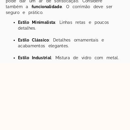
pode dar um ar de sofisticação. Considere
também a
funcionalidade
. O corrimão deve ser
seguro e prático.
Estilo Minimalista
: Linhas retas e poucos
detalhes.
Estilo Clássico
: Detalhes ornamentais e
acabamentos elegantes.
Estilo Industrial
: Mistura de vidro com metal.
Comparação com Outros Tipos de Corrimãos
Corrimão de Madeira vs. Corrimão de Vidro
Quando você pensa em
corrimãos
, duas opções
frequentemente surgem:
madeira
e
vidro
. Ambos
têm suas características, mas o
corrimão de vidro
se destaca por várias razões.
Corrimão de
Corrimão
Característica
Madeira
de Vidro
Clássica e
Moderna e