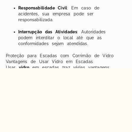
Responsabilidade Civil
: Em caso de
acidentes, sua empresa pode ser
responsabilizada.
Interrupção das Atividades
: Autoridades
podem interditar o local até que as
conformidades sejam atendidas.
Proteção para Escadas com Corrimão de Vidro
Vantagens de Usar Vidro em Escadas
Usar
vidro
em escadas traz várias vantagens.
Primeiro, o vidro oferece uma
visibilidade
incrível.
Você pode ver através dele, o que ajuda a
manter a sensação de espaço aberto. Além disso,
é
fácil de limpar
e muito
durável
.
Aqui estão algumas das principais vantagens:
Estética moderna
: O vidro dá um toque
elegante e contemporâneo.
Segurança
: Com um
corrimão de vidro
, você