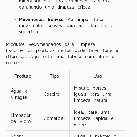
microfibra que não arranchem o vidro,
garantindo uma limpeza eficaz.
Movimentos Suaves
: Ao limpar, faça
movimentos suaves para não danificar a
superfície.
Produtos Recomendados para Limpeza
Escolher os produtos certos pode fazer toda a
diferença. Aqui está uma tabela com algumas
opções:
Produto
Tipo
Uso
Misture partes
Água e
Caseiro
iguais para uma
Vinagre
limpeza natural.
Ideal para uma
Limpador
Comercial
limpeza rápida e
de Vidro
eficaz.
Spray
Ajuda a manter o