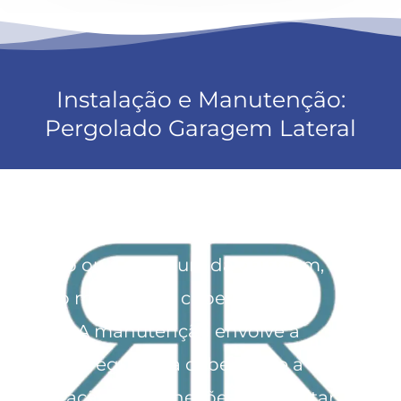
Instalação e Manutenção:
Pergolado Garagem Lateral
Na instalação, é importante que o
pergolado seja ancorado firmemente
ao solo ou à estrutura da garagem,
com o material de cobertura bem
fixado. A manutenção envolve a
limpeza regular da cobertura e a
verificação das conexões para evitar