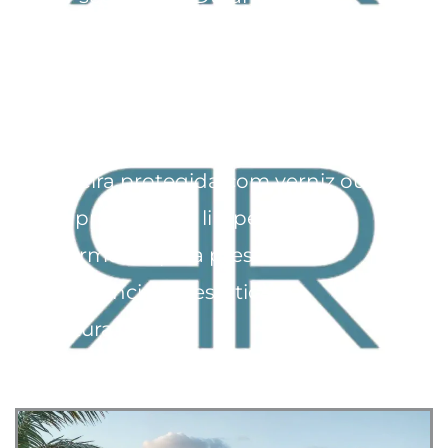
instalação, é importante assegurar
que as junções entre vidro e madeira
estejam bem seladas para evitar
infiltrações. Para cuidados, mantenha
a madeira protegida com verniz ou
óleo apropriado, e limpe o vidro
regularmente para preservar a
transparência e a estética da
cobertura.