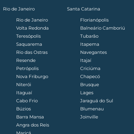
Rio de Janeiro
Santa Catarina
Rio de Janeiro
Florianópolis
Volta Redonda
Balneário Camboriú
Teresópolis
Tubarão
Saquarema
Itapema
Rio das Ostras
Navegantes
Resende
Itajaí
Petrópolis
Criciúma
Nova Friburgo
Chapecó
Niterói
Brusque
Itaguaí
Lages
Cabo Frio
Jaraguá do Sul
Búzios
Blumenau
Barra Mansa
Joinville
Angra dos Reis
Maricá