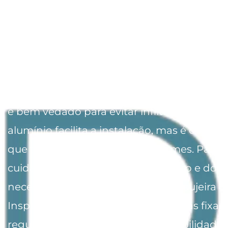
Na instalação de uma cobertura de vidro 
estrutura de alumínio, é importante garanti
alumínio seja de alta qualidade e devidam
tratado contra corrosão. O vidro deve ser
e bem vedado para evitar infiltrações. A lev
alumínio facilita a instalação, mas é crucial
que todas as conexões sejam firmes. Para 
cuidados, a limpeza regular do vidro e do a
necessária para evitar acúmulo de sujeira e
Inspecione também as vedações e as fixaç
regularmente para garantir a durabilidade