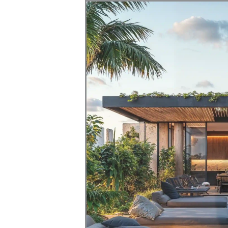
com
r que o
ente
 temperado
eza do
 assegurar
os
lumínio é
 corrosão.
ões
 da