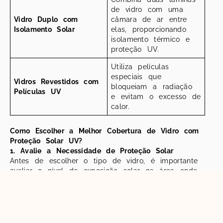
de vidro com uma
Vidro Duplo com
câmara de ar entre
Isolamento Solar
elas, proporcionando
isolamento térmico e
proteção UV.
Utiliza películas
especiais que
Vidros Revestidos com
bloqueiam a radiação
Películas UV
e evitam o excesso de
calor.
Como Escolher a Melhor Cobertura de Vidro com
Proteção Solar UV?
1. Avalie a Necessidade de Proteção Solar
Antes de escolher o tipo de vidro, é importante
avaliar o nível de exposição solar na área onde
a cobertura será instalada. Regiões com alta
incidência solar exigem vidros com maior bloqueio
UV e controle de calor.
2. Considere o Conforto Térmico